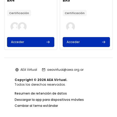
BA4
BA5
Texto del resumen del curso:
Texto del resumen del curso:
Certificación
Certificación
Acceder
Acceder
AEA Virtual
aeavirtual@aea.org.ar
Copyright © 2026 AEA Virtual.
Todos los derechos reservados.
Resumen de retención de datos
Descargar la app para dispositivos móviles
Cambiar al tema estándar