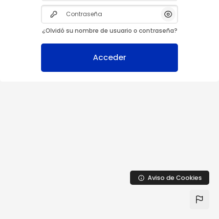
Salta al contenido principal
Contraseña
Mostrar/Ocult
¿Olvidó su nombre de usuario o contraseña?
Acceder
Aviso de Cookies