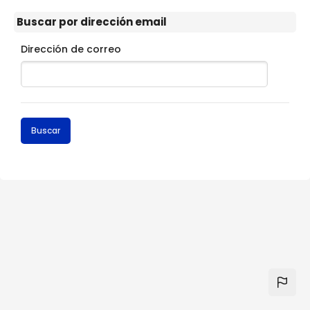
Salta al contenido principal
Buscar por dirección email
Buscar por dirección email
Dirección de correo